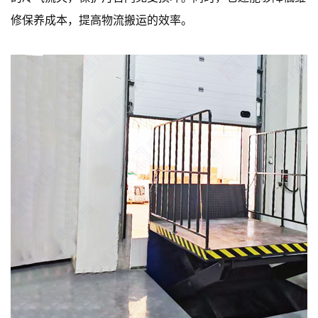
修保养成本，提高物流搬运的效率。