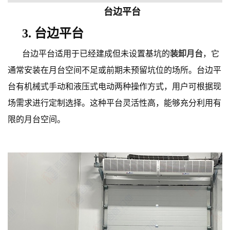
台边平台
3. 台边平台
台边平台适用于已经建成但未设置基坑的
装卸月台
，它
通常安装在月台空间不足或前期未预留坑位的场所。台边平
台有机械式手动和液压式电动两种操作方式，用户可根据现
场需求进行定制选择。这种平台灵活性高，能够充分利用有
限的月台空间。