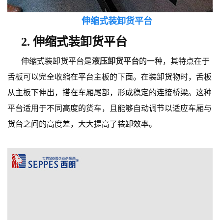
伸缩式装卸货平台
2. 伸缩式装卸货平台
伸缩式装卸货平台是
液压卸货平台
的一种，其特点在于
舌板可以完全收缩在平台主板的下面。在装卸货物时，舌板
从主板下伸出，搭在车厢尾部，形成稳定的连接桥梁。这种
平台适用于不同高度的货车，且能够自动调节以适应车厢与
货台之间的高度差，大大提高了装卸效率。