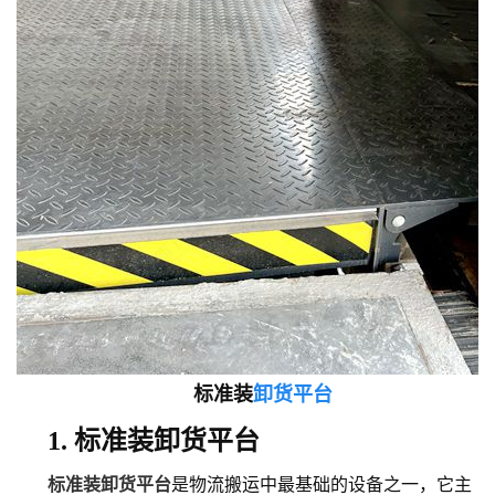
标准装
卸货平台
1. 标准装卸货平台
标准装卸货平台
是物流搬运中最基础的设备之一，它主