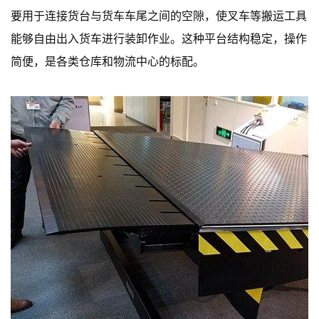
要用于连接货台与货车车尾之间的空隙，使叉车等搬运工具
能够自由出入货车进行装卸作业。这种平台结构稳定，操作
简便，是各类仓库和物流中心的标配。