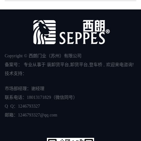
Copyright © 西朗门业（苏州）有限公司
备案号：
专业从事于
装卸货平台
,
卸货平台
,
登车桥
, 欢迎来电咨询!
技术支持：
市场部经理：谢经理
联系电话：
18013171829
（微信同号）
Q Q：1246793327
邮箱：
1246793327
@qq.com