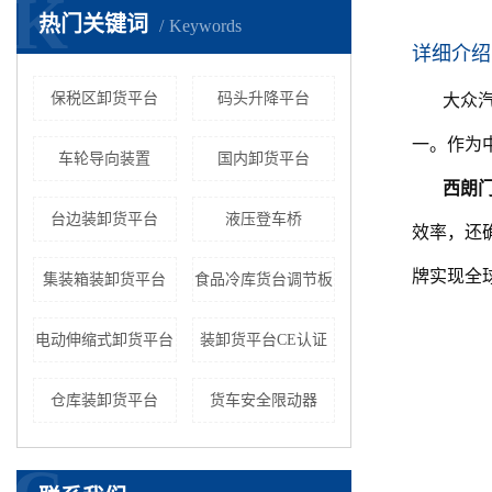
K
热门关键词
Keywords
详细介绍
保税区卸货平台
码头升降平台
大众
一。作为
车轮导向装置
国内卸货平台
西朗
台边装卸货平台
液压登车桥
效率，还
牌实现全
集装箱装卸货平台
食品冷库货台调节板
电动伸缩式卸货平台
装卸货平台CE认证
仓库装卸货平台
货车安全限动器