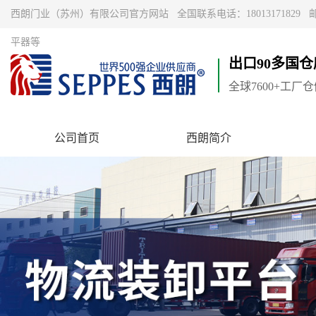
西朗门业（苏州）有限公司官方网站 全国联系电话：18013171829 邮箱：1
平器等
出口90多国
全球7600+工
公司首页
西朗简介