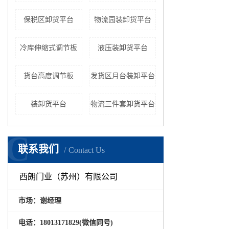
保税区卸货平台
物流园装卸货平台
冷库伸缩式调节板
液压装卸货平台
货台高度调节板
发货区月台装卸平台
装卸货平台
物流三件套卸货平台
C
联系我们
Contact Us
西朗门业（苏州）有限公司
市场：谢经理
电话：
18013171829(微信同号)