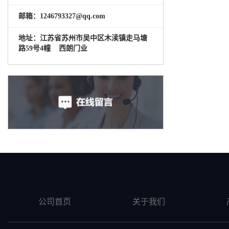
邮箱：
1246793327@qq.com
地址：江苏省苏州市吴中区木渎镇走马塘
路59号4幢 西朗门业
公司首页
关于我们