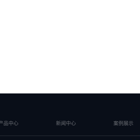
产品中心
新闻中心
案例展示