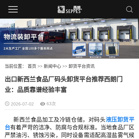
当前位置：
首页
>>
新闻中心
>>
卸货平台资讯
出口新西兰食品厂码头卸货平台推荐西朗门
业：品质靠谱经验丰富
63次
2026-07-02
新西兰食品加工及冷链仓储，对码头
液压卸货平
台
有着严苛的洁净、防腐与合规标准。当地食品厂区
严禁油污、锈蚀污染，同时设备需适配高湿盐雾气候