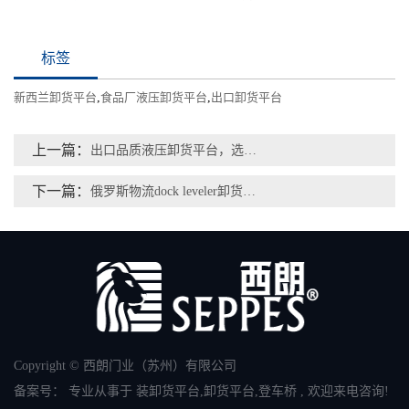
标签
新西兰卸货平台
,
食品厂液压卸货平台
,
出口卸货平台
上一篇：
出口品质液压卸货平台，选西朗门业！90多国项目验证国产靠谱品牌
下一篇：
俄罗斯物流dock leveler卸货平台搭配提升门联动配套，选西朗门业更省心
Copyright © 西朗门业（苏州）有限公司
备案号：
专业从事于
装卸货平台
,
卸货平台
,
登车桥
, 欢迎来电咨询!