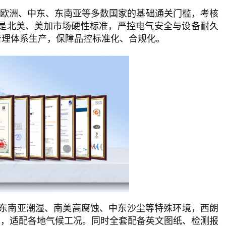
是欧洲、中东、东南亚等多数国家的基础通关门槛，考核
证是北美、美加市场硬性标准，严控电气安全与设备耐久
质量管理体系生产，保障品控标准化、合规化。
东南亚潮湿、南美高腐蚀、中东沙尘等特殊环境，西朗
置，适配各地气候工况。同时全套配备英文图纸、检测报