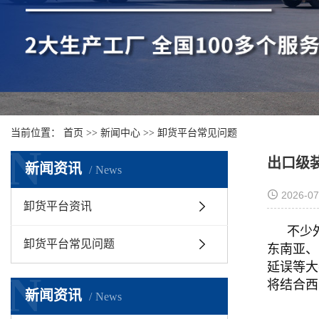
当前位置：
首页
>>
新闻中心
>>
卸货平台常见问题
N
出口级
新闻资讯
News
2026-07
卸货平台资讯
不少
卸货平台常见问题
东南亚、
延误等大
N
将结合西
新闻资讯
News