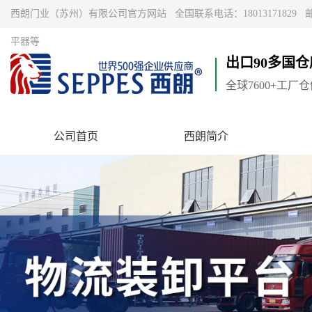
西朗门业（苏州）有限公司官方网站 全国联系电话：18013171829 邮箱：1
平器等
出口90多国
全球7600+工
公司首页
西朗简介