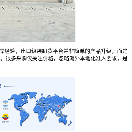
的实操经验，出口级装卸货平台并非简单的产品升级，而是
准。很多采购仅关注价格，忽略海外本地化准入要求，是