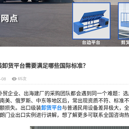
装卸货平台需要满足哪些国际标准？
65次
-08
外贸企业、出海建厂的采购团队都会遇到同一个难题：选
南美、俄罗斯、中东等地区后，常出现资质不符、标准
额损失。出口级装
卸货平台
与普通民用设备差异极大，
朗门业出口实例进行讲解，想了解更多可联系全国咨询热线：谢1