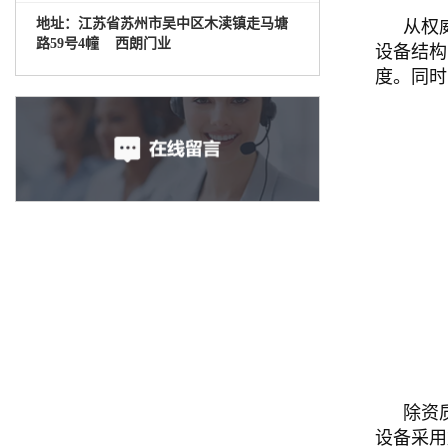
地址：江苏省苏州市吴中区木渎镇走马塘
从权
路59号4幢 西朗门业
设备结构
度。同时
除资
设备采用