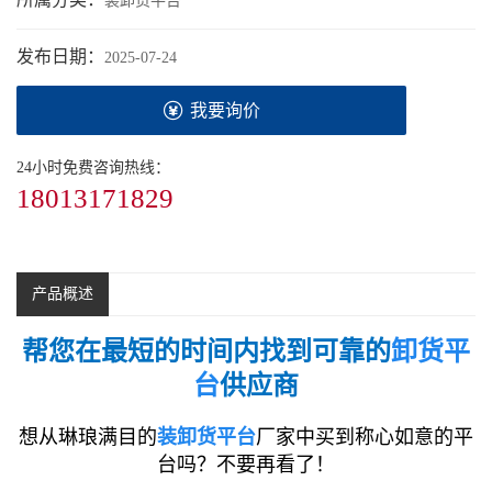
装卸货平台
发布日期：
2025-07-24
我要询价
24小时免费咨询热线：
18013171829
产品概述
帮您在最短的时间内找到可靠的
卸货平
台
供应商
想从琳琅满目的
装卸货平台
厂家中买到称心如意的平
台吗？不要再看了！