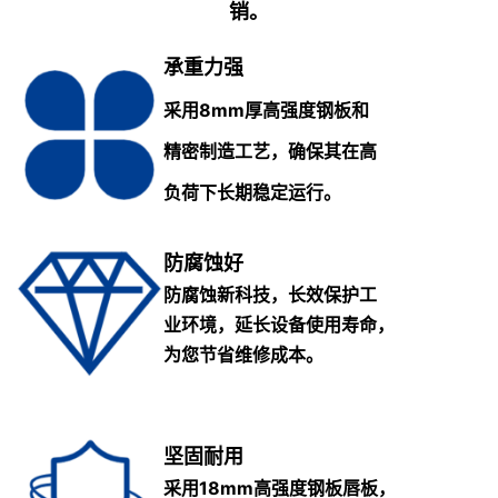
销。
承重力强
采用8mm厚高强度钢板和
精密制造工艺，确
保其在
高
负荷下长期稳定运行。
防腐蚀好
防腐蚀新科技，长效保护工
业环境，延长设
备使用寿命，
为您节省维修成本。
坚固耐用
采用18mm高强度钢板唇板，