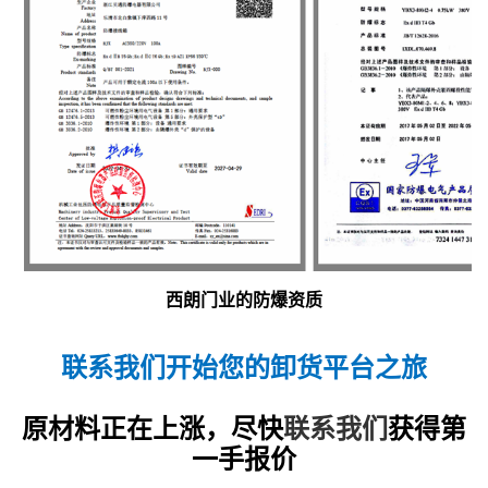
西朗门业的防爆资质
联系我们开始您的卸货平台之旅
原材料正在上涨，尽快
联系我们
获得第
一手报价