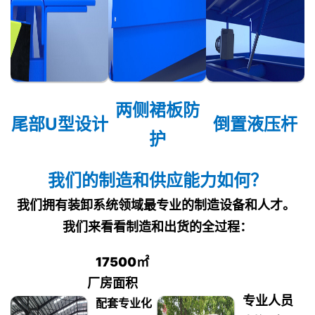
两侧裙板防
尾部U型设计
倒置液压杆
护
我们的制造和供应能力如何？
我们拥有装卸系统领域最专业的制造设备和人才。
我们来看看制造和出货的全过程：
17500㎡
厂房面积
专业人员
配套专业化