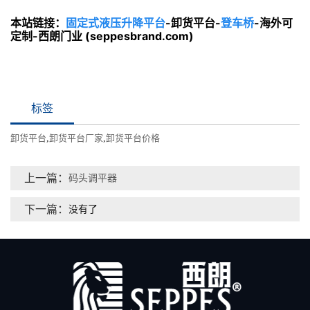
本站链接：
固定式液压升降平台
-卸货平台-
登车桥
-海外可
定制-西朗门业 (seppesbrand.com)
标签
卸货平台
,
卸货平台厂家
,
卸货平台价格
上一篇：
码头调平器
下一篇：
没有了