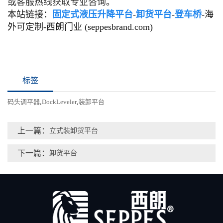
或客服热线获取专业咨询
。
本站链接：
固定式液压升降平台
-
卸货平台
-
登车桥
-海
外可定制-西朗门业 (seppesbrand.com)
标签
码头调平器
,
DockLeveler
,
装卸平台
上一篇：
立式装卸货平台
下一篇：
卸货平台