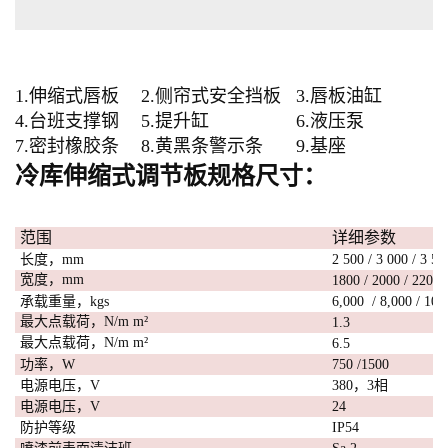
1.伸缩式唇板
2.侧帘式安全挡板
3.唇板油缸
4.台班支撑钢
5.提升缸
6.液压泵
7.密封橡胶条
8.黄黑条警示条
9.基座
规格尺寸：
冷库伸缩式调节板
范围
详细参数
长度，mm
2 500 / 3 000 / 3 50
宽度，mm
1800 / 2000 / 2200 
承载重量，kgs
6,000 / 8,000 / 10,
最大点载荷，N/m
m²
1.3
最大点载荷，N/m
m²
6.5
功率，W
750 /1500
电源电压，V
380，3相
电源电压，V
24
防护等级
IP54