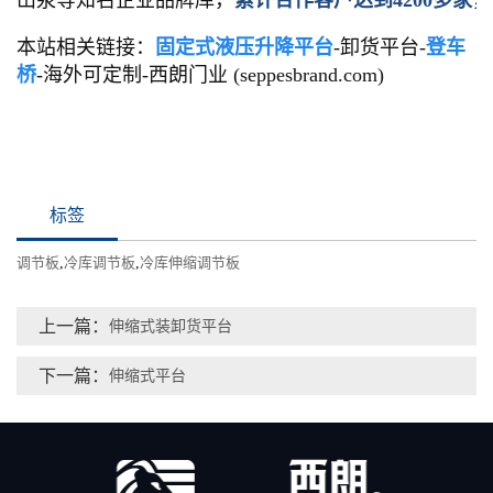
山泉等知名企业品牌库，
累计合作客户达到4200多家
，
本站相关链接：
固定式液压升降平台
-卸货平台-
登车
桥
-海外可定制-西朗门业 (seppesbrand.com)
标签
调节板
,
冷库调节板
,
冷库伸缩调节板
上一篇：
伸缩式装卸货平台
下一篇：
伸缩式平台