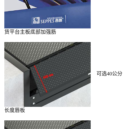
货平台主板底部加强筋
可选40公分
长度唇板