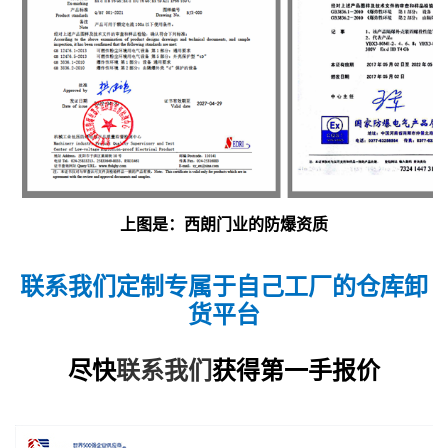
上图是：西朗门业的防爆资质
联系我们定制专属于自己工厂的仓库卸
货平台
尽快
联系我们
获得第一手报价