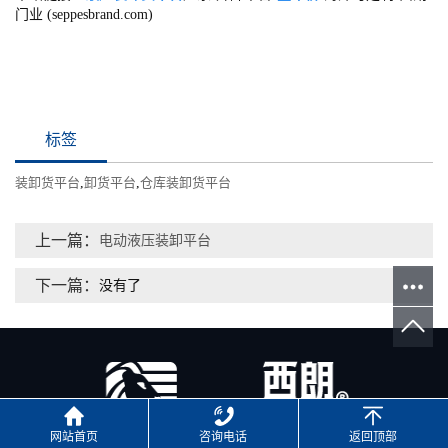
门业 (seppesbrand.com)
标签
装卸货平台
,
卸货平台
,
仓库装卸货平台
上一篇：
电动液压装卸平台
下一篇：
没有了
网站首页
咨询电话
返回顶部