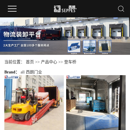
当前位置：
首页
>>
产品中心
>>
登车桥
Brand：
all
西朗门业