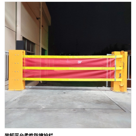
装卸平台柔性防撞护栏