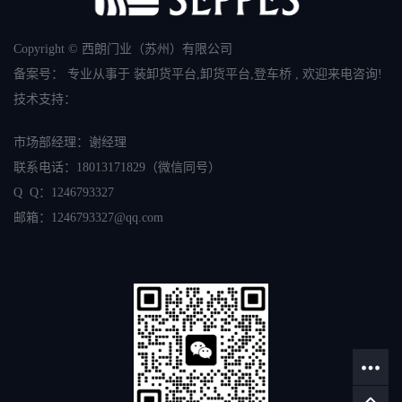
Copyright © 西朗门业（苏州）有限公司
备案号：
专业从事于
装卸货平台
,
卸货平台
,
登车桥
, 欢迎来电咨询!
技术支持：
市场部经理：谢经理
联系电话：
18013171829
（微信同号）
Q Q：1246793327
邮箱：
1246793327
@qq.com