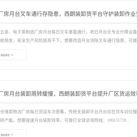
厂房月台叉车通行存隐患，西朗装卸货平台守护装卸作业
五金、电子类制造厂房月台每日叉车重载通行，老旧月台无专业升降设备
故频发，安全生产风险居高不下。想要改造月台消除叉车通行隐患，可拨打全
more +
厂房月台装卸周转缓慢，西朗装卸货平台提升厂区货运效
仓储类物流厂房每日货运车次密集，传统无装卸平台月台存在货车对位慢
转产能。想要提速月台装卸效率，可拨打全球咨询热线：180131718...
more +