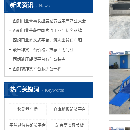
N
新闻资讯
News
西朗门业董事长出席姑苏区电商产业大会
西朗门业荣获中国物流工业门知名品牌
西朗门业剪叉式平台：解决出货口车厢衔接问题
液压卸货平台价格，推荐西朗门业
西朗液压卸货平台有什么特点
西朗装卸货平台多少钱一樘
K
热门关键词
Keywords
移动登车桥
仓库翻板卸货平台
平滑过渡装卸货平台
站台高度调节板