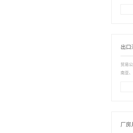
出口
贸易公
南亚、
厂房