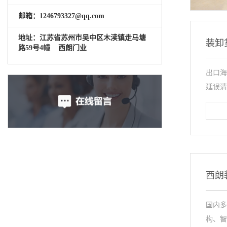
邮箱：
1246793327@qq.com
地址：江苏省苏州市吴中区木渎镇走马塘
装卸
路59号4幢 西朗门业
出口海
延误清
西朗
国内多
构、智