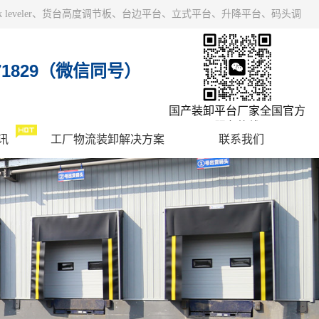
veler、
货台高度调节板
、台边平台、立式平台、升降平台、码头调
171829（微信同号）
国产装卸平台厂家全国官方
服务热线
讯
工厂物流装卸解决方案
联系我们