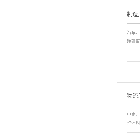
制造
汽车、
磕碰事
物流
电商、
整体周