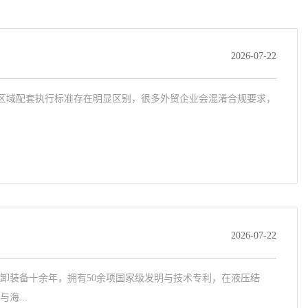
2026-07-22
同区域配套执行标准存在明显区别，很多外贸企业会混淆合规要求，
2026-07-22
卸装备十余年，拥有50余项国家级发明与技术专利，在液压结
...