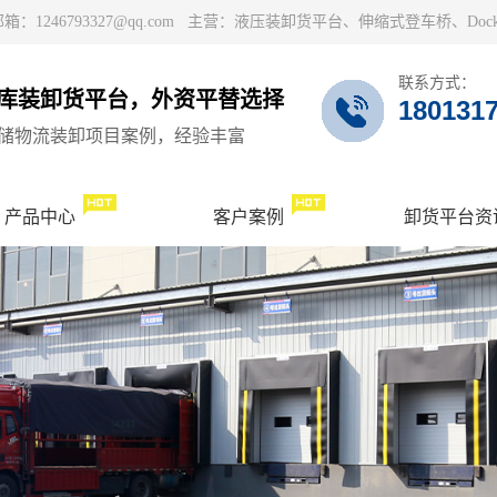
246793327@qq.com 主营：
液压
装卸货平台、伸缩式登车桥、Dock le
联系方式：
仓库装卸货平台，外资平替选择
18013
厂仓储物流装卸项目案例，经验丰富
产品中心
客户案例
卸货平台资