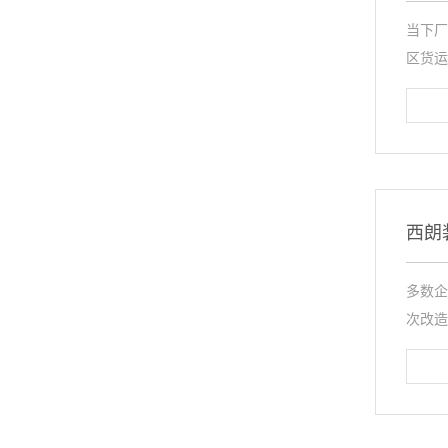
当下厂
区货运
西朗
多数企
次改造