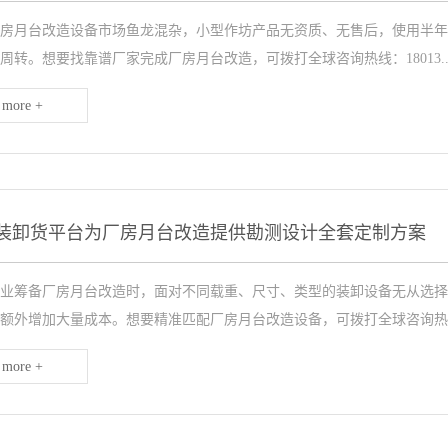
房月台改造设备市场鱼龙混杂，小型作坊产品无资质、无售后，使用半年
周转。想要找靠谱厂家完成厂房月台改造，可拨打全球咨询热线：18013..
more +
装卸货平台为厂房月台改造提供勘测设计全套定制方案
业筹备厂房月台改造时，面对不同载重、尺寸、类型的装卸设备无从选择
额外增加大量成本。想要精准匹配厂房月台改造设备，可拨打全球咨询热线：
more +