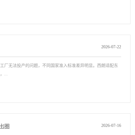
2026-07-22
工厂无法投产的问题，不同国家准入标准差异明显。西朗适配东
..
2026-07-16
出圈