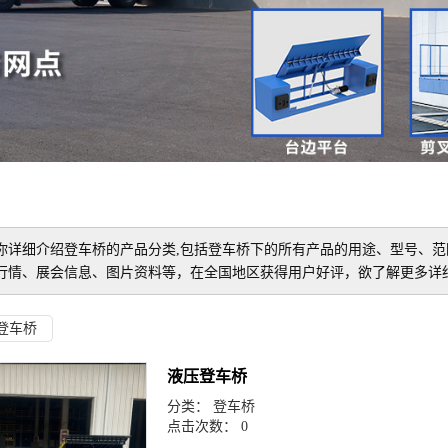
你详细介绍
登车桥
的产品分类,包括
登车桥
下的所有产品的用途、型号、范
行情、展会信息、图片资料等，在全国地区获得用户好评，欲了解更多详细
登车桥
液压登车桥
分类：
登车桥
点击次数： 0