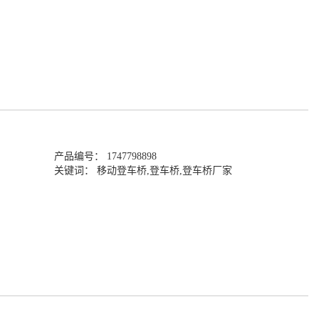
产品编号： 1747798898
关键词：
移动登车桥
,
登车桥
,
登车桥厂家